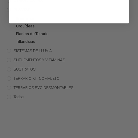
OTRAS COSITAS
PLANTAS
Bromelias
Orquídeas
Plantas de Terrario
Tillandsias
SISTEMAS DE LLUVIA
SUPLEMENTOS Y VITAMINAS
SUSTRATOS
TERRARIO KIT COMPLETO
TERRARIOS PVC DESMONTABLES
Todos