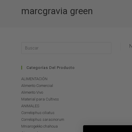
marcgravia green
N
Categorías Del Producto
ALIMENTACIÓN
Alimento Comercial
Alimento Vivo
Material para Cultivos
ANIMALES
Correlophus ciliatus
Correlophus sarasinorum
Mniarogekko chahoua