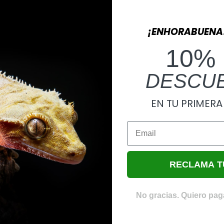
¡ENHORABUENA
10%
DESCU
EN TU PRIMER
Email
RECLAMA T
No gracias. Quiero paga