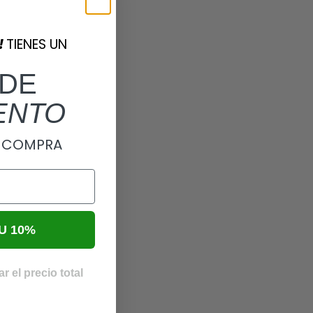
!
TIENES UN
DE
ENTO
A COMPRA
U 10%
r el precio total