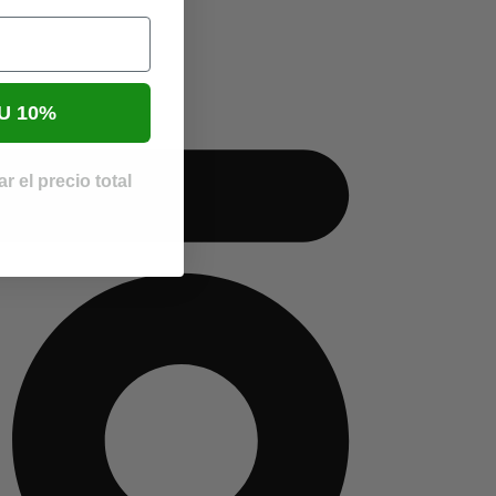
U 10%
r el precio total