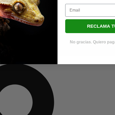
Email
RECLAMA T
No gracias. Quiero paga