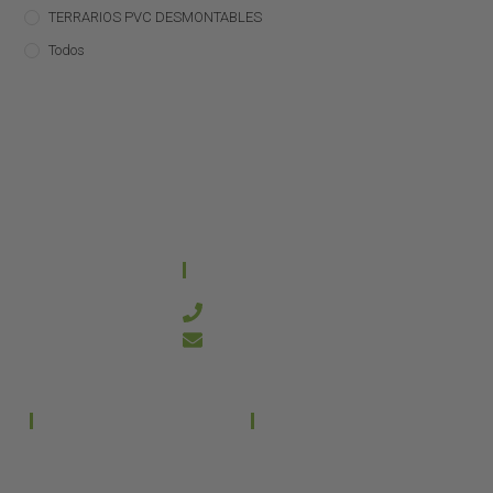
TERRARIOS PVC DESMONTABLES
Todos
CONTACTO
644 21 59 90
info@kanakyterraria.com
PRODUCTOS
EMPRESA
Terrarios PVC
Aviso legal
Términos y condiciones