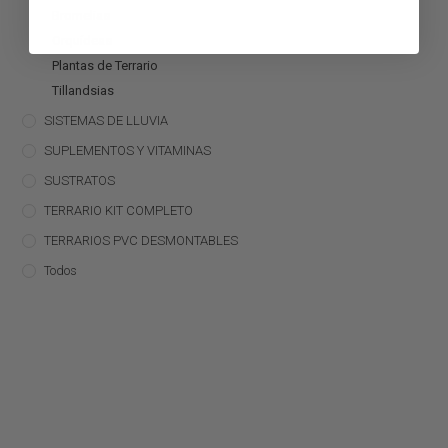
Bromelias
Orquídeas
Plantas de Terrario
Tillandsias
SISTEMAS DE LLUVIA
SUPLEMENTOS Y VITAMINAS
SUSTRATOS
TERRARIO KIT COMPLETO
TERRARIOS PVC DESMONTABLES
Todos