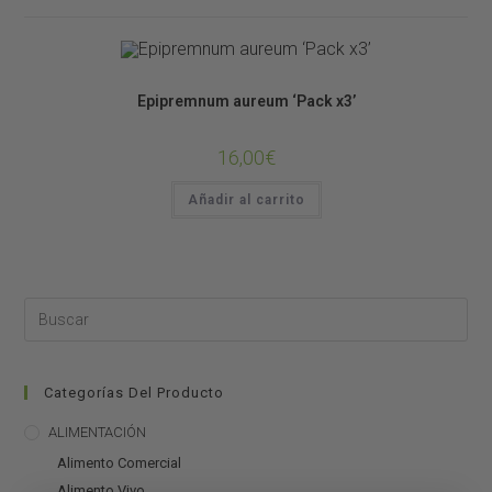
PLANTAS
Plantas de Terrario
Epipremnum aureum ‘Pack x3’
16,00
€
Añadir al carrito
Categorías Del Producto
ALIMENTACIÓN
Alimento Comercial
Alimento Vivo