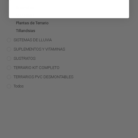
Bromelias
Orquídeas
Plantas de Terrario
Tillandsias
SISTEMAS DE LLUVIA
SUPLEMENTOS Y VITAMINAS
SUSTRATOS
TERRARIO KIT COMPLETO
TERRARIOS PVC DESMONTABLES
Todos