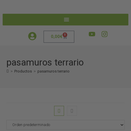
0
0,00
€
pasamuros terrario
>
Productos
>
pasamuros terrario