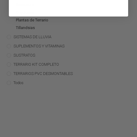
Bromelias
Orquídeas
Plantas de Terrario
Tillandsias
SISTEMAS DE LLUVIA
SUPLEMENTOS Y VITAMINAS
SUSTRATOS
TERRARIO KIT COMPLETO
TERRARIOS PVC DESMONTABLES
Todos