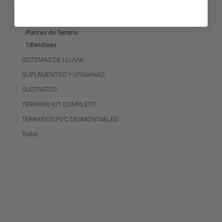
Bromelias
Orquídeas
Plantas de Terrario
Tillandsias
SISTEMAS DE LLUVIA
SUPLEMENTOS Y VITAMINAS
SUSTRATOS
TERRARIO KIT COMPLETO
TERRARIOS PVC DESMONTABLES
Todos