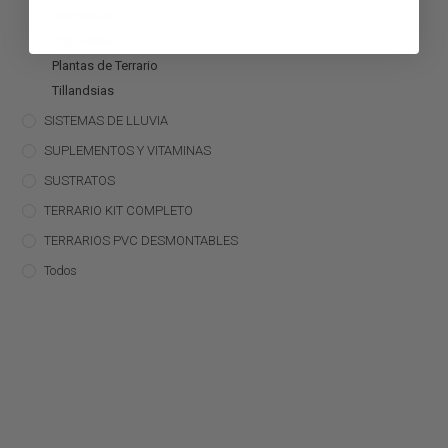
Bromelias
Orquídeas
Plantas de Terrario
Tillandsias
SISTEMAS DE LLUVIA
SUPLEMENTOS Y VITAMINAS
SUSTRATOS
TERRARIO KIT COMPLETO
TERRARIOS PVC DESMONTABLES
Todos