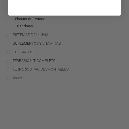
Bromelias
Orquídeas
Plantas de Terrario
Tillandsias
SISTEMAS DE LLUVIA
SUPLEMENTOS Y VITAMINAS
SUSTRATOS
TERRARIO KIT COMPLETO
TERRARIOS PVC DESMONTABLES
Todos