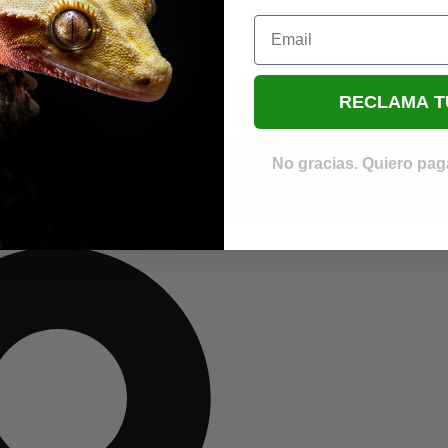
Email
RECLAMA T
No gracias. Quiero paga