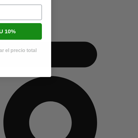
U 10%
r el precio total