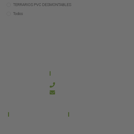
TERRARIOS PVC DESMONTABLES
Todos
CONTACTO
644 21 59 90
info@kanakyterraria.com
PRODUCTOS
EMPRESA
Terrarios PVC
Aviso legal
Términos y condiciones