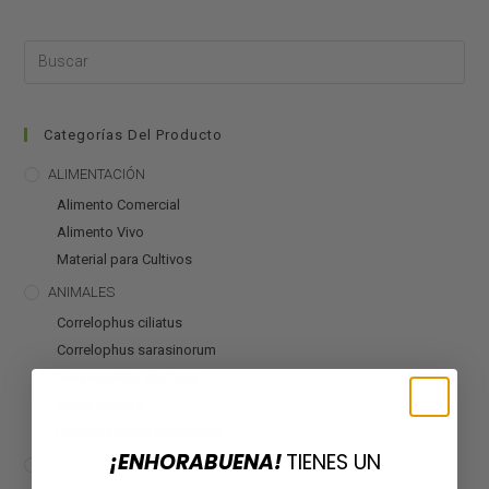
Categorías Del Producto
ALIMENTACIÓN
Alimento Comercial
Alimento Vivo
Material para Cultivos
ANIMALES
Correlophus ciliatus
Correlophus sarasinorum
Mniarogekko chahoua
Otros geckos
Rhacodactylus auriculatus
¡ENHORABUENA!
TIENES UN
CALEFACCIÓN