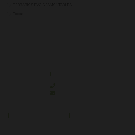
TERRARIOS PVC DESMONTABLES
Todos
CONTACTO
644 21 59 90
info@kanakyterraria.com
PRODUCTOS
EMPRESA
Terrarios PVC
Aviso legal
Términos y condiciones