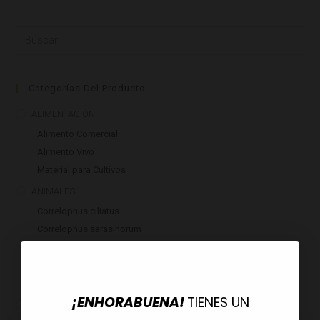
Categorías Del Producto
ALIMENTACIÓN
Alimento Comercial
Alimento Vivo
Material para Cultivos
ANIMALES
Correlophus ciliatus
Correlophus sarasinorum
Mniarogekko chahoua
Otros geckos
Rhacodactylus auriculatus
¡ENHORABUENA!
TIENES UN
CALEFACCIÓN