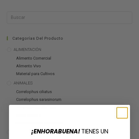
Categorías Del Producto
ALIMENTACIÓN
Alimento Comercial
Alimento Vivo
Material para Cultivos
ANIMALES
Correlophus ciliatus
Correlophus sarasinorum
Mniarogekko chahoua
Otros geckos
Rhacodactylus auriculatus
¡ENHORABUENA!
TIENES UN
CALEFACCIÓN