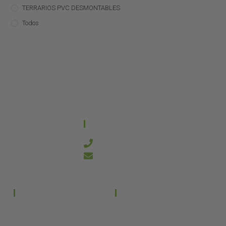
TERRARIOS PVC DESMONTABLES
Todos
CONTACTO
644 21 59 90
info@kanakyterraria.com
PRODUCTOS
EMPRESA
Terrarios PVC
Aviso legal
Términos y condiciones