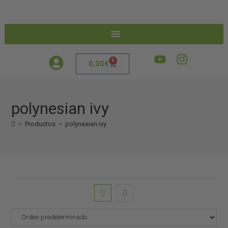
0
0,00
€
polynesian ivy
>
Productos
>
polynesian ivy