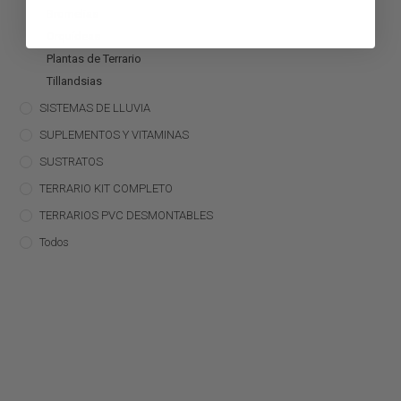
Bromelias
Orquídeas
Plantas de Terrario
Tillandsias
SISTEMAS DE LLUVIA
SUPLEMENTOS Y VITAMINAS
SUSTRATOS
TERRARIO KIT COMPLETO
TERRARIOS PVC DESMONTABLES
Todos