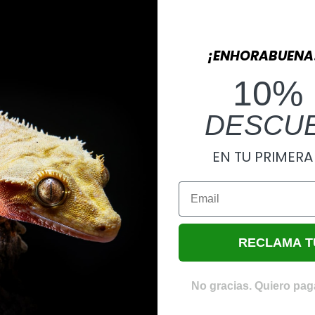
¡ENHORABUENA
10%
DESCU
EN TU PRIMER
Email
RECLAMA T
No gracias. Quiero paga