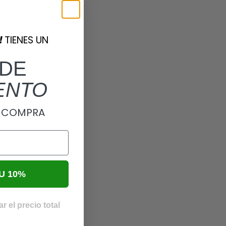
!
TIENES UN
DE
ENTO
A COMPRA
U 10%
r el precio total