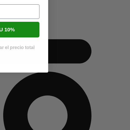
U 10%
r el precio total