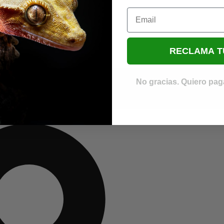
Email
RECLAMA T
No gracias. Quiero paga