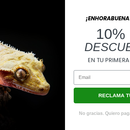
3,50
€
¡ENHORABUENA
10%
AÑADIR AL CARRITO
DESCU
EN TU PRIMER
Email
RECLAMA T
No gracias. Quiero paga