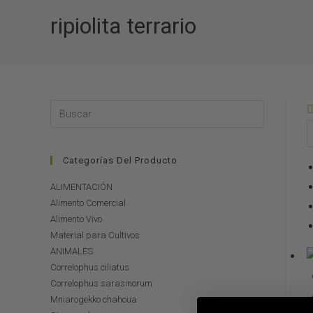
ripiolita terrario
Categorías Del Producto
ALIMENTACIÓN
Alimento Comercial
Alimento Vivo
Material para Cultivos
ANIMALES
Correlophus ciliatus
Correlophus sarasinorum
Mniarogekko chahoua