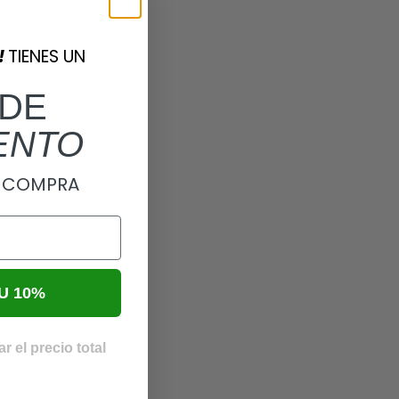
!
TIENES UN
DE
ENTO
A COMPRA
U 10%
r el precio total