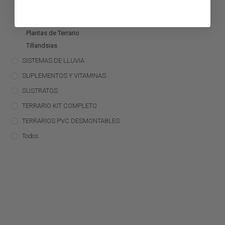
Bromelias
Orquídeas
Plantas de Terrario
Tillandsias
SISTEMAS DE LLUVIA
SUPLEMENTOS Y VITAMINAS
SUSTRATOS
TERRARIO KIT COMPLETO
TERRARIOS PVC DESMONTABLES
Todos