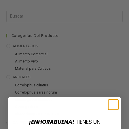
Categorías Del Producto
ALIMENTACIÓN
Alimento Comercial
Alimento Vivo
Material para Cultivos
ANIMALES
Correlophus ciliatus
Correlophus sarasinorum
Mniarogekko chahoua
Otros geckos
Rhacodactylus auriculatus
¡ENHORABUENA!
TIENES UN
CALEFACCIÓN