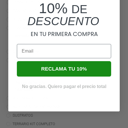
CONSTRUCCIÓN DE TERRARIOS
10%
DE
CONTROLADORES
DESCUENTO
DECORACIÓN DE TERRARIOS
ILUMINACIÓN
EN TU PRIMERA COMPRA
Bombillas
Tubos
Email
OTRAS COSITAS
PLANTAS
Bromelias
RECLAMA TU 10%
Orquídeas
Plantas de Terrario
No gracias. Quiero pagar el precio total
Tillandsias
SISTEMAS DE LLUVIA
SUPLEMENTOS Y VITAMINAS
SUSTRATOS
TERRARIO KIT COMPLETO