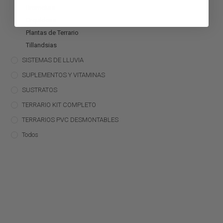
Bromelias
Orquídeas
Plantas de Terrario
Tillandsias
SISTEMAS DE LLUVIA
SUPLEMENTOS Y VITAMINAS
SUSTRATOS
TERRARIO KIT COMPLETO
TERRARIOS PVC DESMONTABLES
Todos