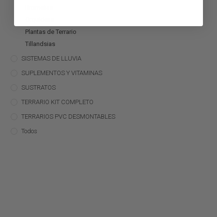
Bromelias
Orquídeas
Plantas de Terrario
Tillandsias
SISTEMAS DE LLUVIA
SUPLEMENTOS Y VITAMINAS
SUSTRATOS
TERRARIO KIT COMPLETO
TERRARIOS PVC DESMONTABLES
Todos