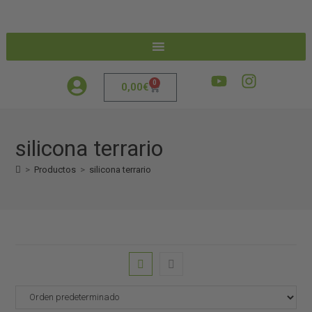
0
0,00
€
silicona terrario
>
Productos
>
silicona terrario