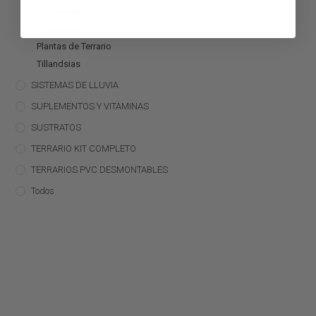
Bromelias
Orquídeas
Plantas de Terrario
Tillandsias
SISTEMAS DE LLUVIA
SUPLEMENTOS Y VITAMINAS
SUSTRATOS
TERRARIO KIT COMPLETO
TERRARIOS PVC DESMONTABLES
Todos