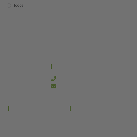
Todos
CONTACTO
644 21 59 90
info@kanakyterraria.com
PRODUCTOS
EMPRESA
Terrarios PVC
Aviso legal
Términos y condiciones
Terrarios Cristal
Política de privacidad