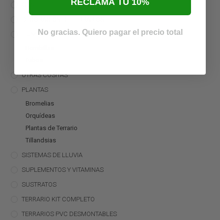
RECLAMA TU 10%
CONTROLADORES
DECORACIÓN DE TERRARIOS
No gracias. Quiero pagar el precio total
ILUMINACIÓN
Bombillas
Tubos
OTRAS COSITAS
PLANTAS
Bromelias
Orquídeas
Plantas de Terrario
Tillandsias
SISTEMAS DE LLUVIA
SUPLEMENTOS Y VITAMINAS
SUSTRATOS
TERRARIO KIT COMPLETO
TERRARIOS PVC DESMONTABLES