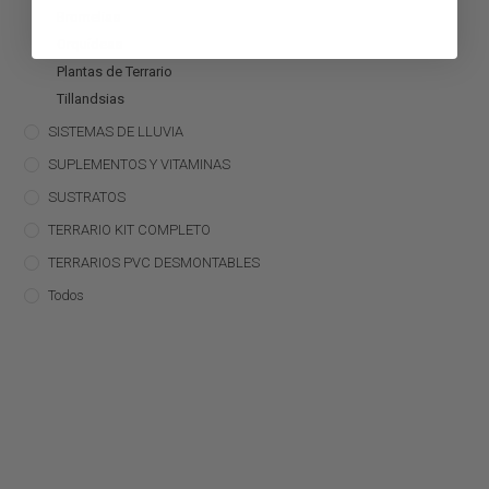
Bromelias
Orquídeas
Plantas de Terrario
Tillandsias
SISTEMAS DE LLUVIA
SUPLEMENTOS Y VITAMINAS
SUSTRATOS
TERRARIO KIT COMPLETO
TERRARIOS PVC DESMONTABLES
Todos