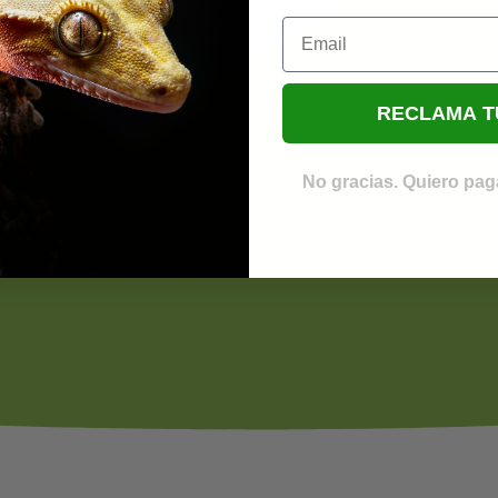
Email
RECLAMA T
No gracias. Quiero paga