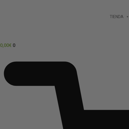
Ir
al
TIENDA
contenido
0,00
€
0