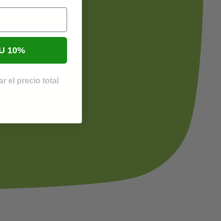
U 10%
r el precio total