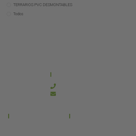
TERRARIOS PVC DESMONTABLES
Todos
CONTACTO
644 21 59 90
info@kanakyterraria.com
PRODUCTOS
EMPRESA
Terrarios PVC
Aviso legal
Términos y condiciones