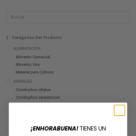
Categorías Del Producto
ALIMENTACIÓN
Alimento Comercial
Alimento Vivo
Material para Cultivos
ANIMALES
Correlophus ciliatus
Correlophus sarasinorum
Mniarogekko chahoua
Otros geckos
Rhacodactylus auriculatus
¡ENHORABUENA!
TIENES UN
CALEFACCIÓN