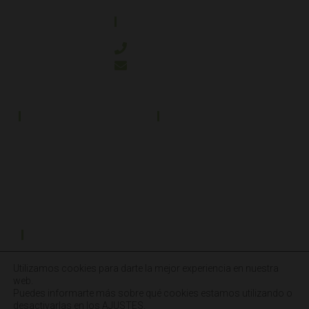
CONTACTO
644 21 59 90
info@kanakyterraria.com
PRODUCTOS
EMPRESA
Terrarios PVC
Aviso legal
Términos y condiciones
Terrarios Cristal
Política de privacidad
Política de cookies
Productos
SÍGUENOS Y SUSCRÍBETE
Utilizamos cookies para darte la mejor experiencia en nuestra
web.
Puedes informarte más sobre qué cookies estamos utilizando o
Kanaky Terraria – copyright 2025 – Webmaster
ASH Proyectos
Creativos
desactivarlas en los
AJUSTES
.