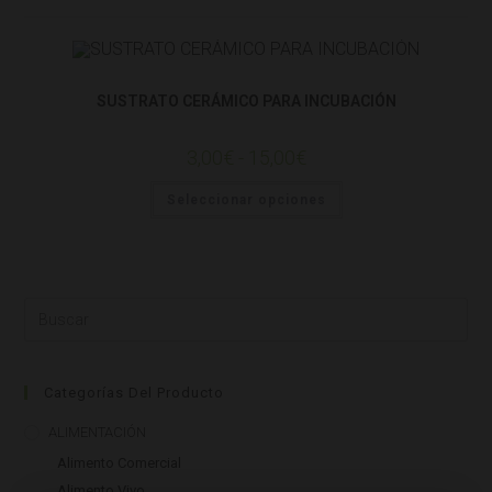
Material para Cultivos
OTRAS COSITAS
SUSTRATOS
SUSTRATO CERÁMICO PARA INCUBACIÓN
3,00
€
-
15,00
€
Seleccionar opciones
Categorías Del Producto
ALIMENTACIÓN
Alimento Comercial
Alimento Vivo