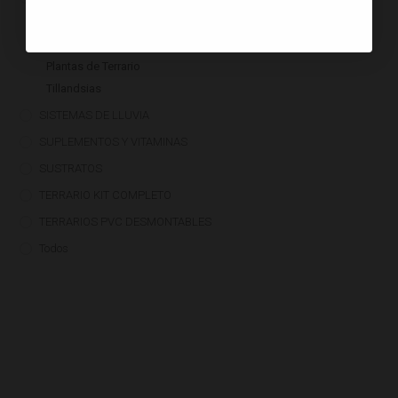
Bromelias
Orquídeas
Plantas de Terrario
Tillandsias
SISTEMAS DE LLUVIA
SUPLEMENTOS Y VITAMINAS
SUSTRATOS
TERRARIO KIT COMPLETO
TERRARIOS PVC DESMONTABLES
Todos