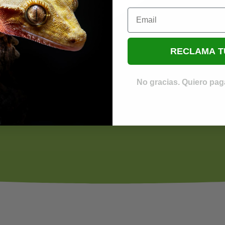
Email
RECLAMA T
No gracias. Quiero paga