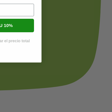
U 10%
r el precio total