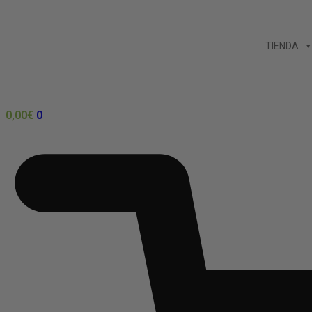
Ir
al
TIENDA
contenido
0,00
€
0