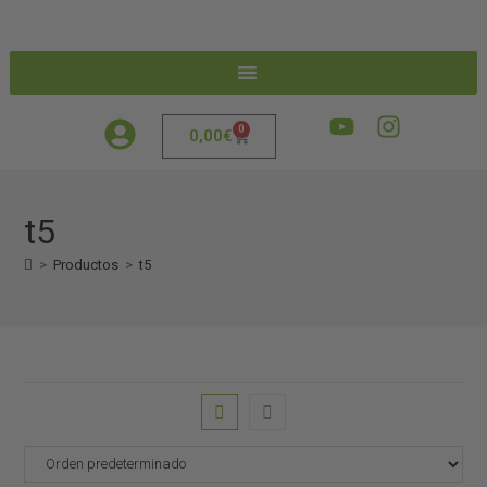
0
0,00
€
t5
>
Productos
>
t5