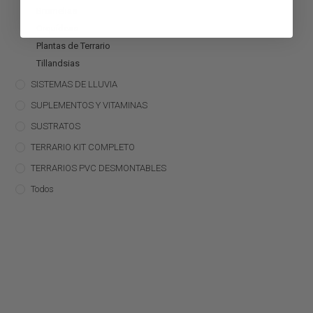
Bromelias
Orquídeas
Plantas de Terrario
Tillandsias
SISTEMAS DE LLUVIA
SUPLEMENTOS Y VITAMINAS
SUSTRATOS
TERRARIO KIT COMPLETO
TERRARIOS PVC DESMONTABLES
Todos