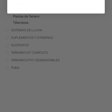
Bromelias
Orquídeas
Plantas de Terrario
Tillandsias
SISTEMAS DE LLUVIA
SUPLEMENTOS Y VITAMINAS
SUSTRATOS
TERRARIO KIT COMPLETO
TERRARIOS PVC DESMONTABLES
Todos