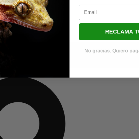
Email
RECLAMA T
No gracias. Quiero paga