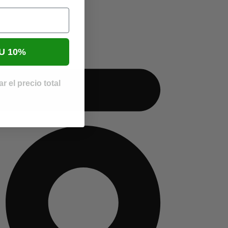
U 10%
r el precio total