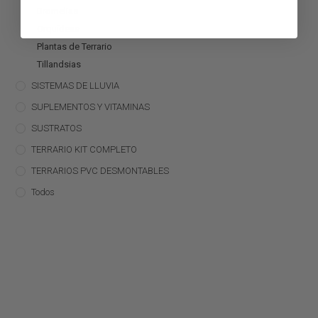
Bromelias
Orquídeas
Plantas de Terrario
Tillandsias
SISTEMAS DE LLUVIA
SUPLEMENTOS Y VITAMINAS
SUSTRATOS
TERRARIO KIT COMPLETO
TERRARIOS PVC DESMONTABLES
Todos