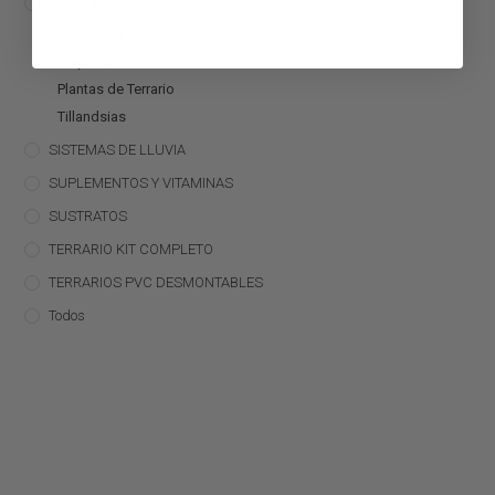
PLANTAS
Bromelias
Orquídeas
Plantas de Terrario
Tillandsias
SISTEMAS DE LLUVIA
SUPLEMENTOS Y VITAMINAS
SUSTRATOS
TERRARIO KIT COMPLETO
TERRARIOS PVC DESMONTABLES
Todos