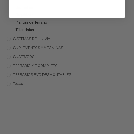
Bromelias
Orquídeas
Plantas de Terrario
Tillandsias
SISTEMAS DE LLUVIA
SUPLEMENTOS Y VITAMINAS
SUSTRATOS
TERRARIO KIT COMPLETO
TERRARIOS PVC DESMONTABLES
Todos