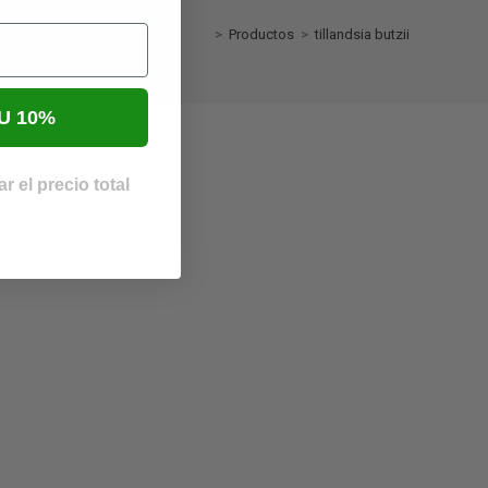
>
Productos
>
tillandsia butzii
U 10%
.
r el precio total