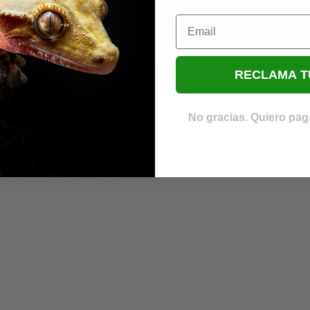
Email
RECLAMA T
o se han encontrado productos que coincidan con tu selección
No gracias. Quiero paga