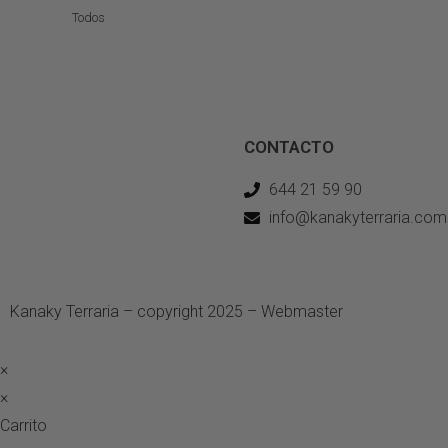
Todos
CONTACTO
644 21 59 90
info@kanakyterraria.com
Kanaky Terraria – copyright 2025 – Webmaster
ASH Proyecto
×
×
Carrito