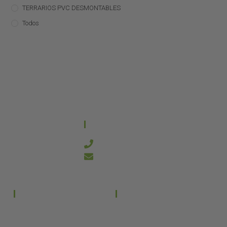
TERRARIOS PVC DESMONTABLES
Todos
CONTACTO
644 21 59 90
info@kanakyterraria.com
PRODUCTOS
EMPRESA
Terrarios PVC
Aviso legal
Términos y condiciones