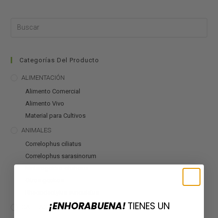
Categorías Del Producto
ALIMENTACIÓN
Alimento Comercial
Alimento Vivo
Material para Cultivos
ANIMALES
Correlophus ciliatus
Correlophus sarasinorum
Mniarogekko chahoua
Otros geckos
Rhacodactylus auriculatus
¡ENHORABUENA!
TIENES UN
CALEFACCIÓN