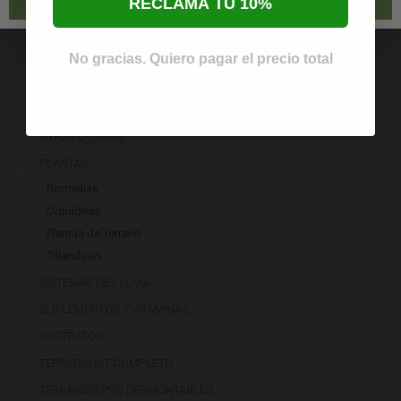
RECLAMA TU 10%
CONTROLADORES
DECORACIÓN DE TERRARIOS
No gracias. Quiero pagar el precio total
ILUMINACIÓN
Bombillas
Tubos
OTRAS COSITAS
PLANTAS
Bromelias
Orquídeas
Plantas de Terrario
Tillandsias
SISTEMAS DE LLUVIA
SUPLEMENTOS Y VITAMINAS
SUSTRATOS
TERRARIO KIT COMPLETO
TERRARIOS PVC DESMONTABLES