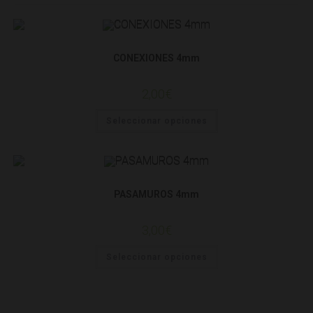
SISTEMAS DE LLUVIA
CONEXIONES 4mm
2,00
€
Seleccionar opciones
SISTEMAS DE LLUVIA
PASAMUROS 4mm
3,00
€
Seleccionar opciones