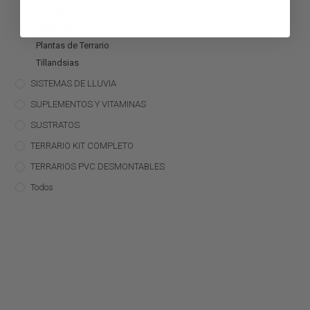
Bromelias
Orquídeas
Plantas de Terrario
Tillandsias
SISTEMAS DE LLUVIA
SUPLEMENTOS Y VITAMINAS
SUSTRATOS
TERRARIO KIT COMPLETO
TERRARIOS PVC DESMONTABLES
Todos