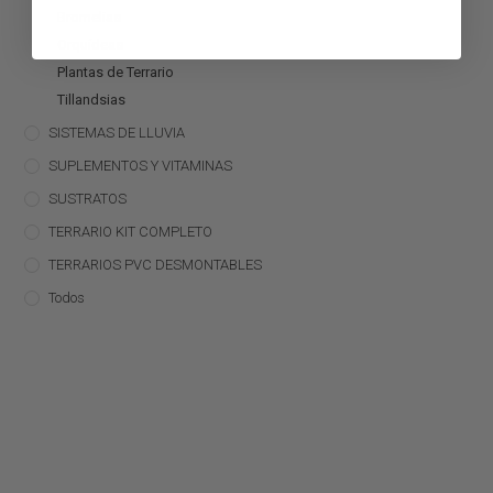
Bromelias
Orquídeas
Plantas de Terrario
Tillandsias
SISTEMAS DE LLUVIA
SUPLEMENTOS Y VITAMINAS
SUSTRATOS
TERRARIO KIT COMPLETO
TERRARIOS PVC DESMONTABLES
Todos