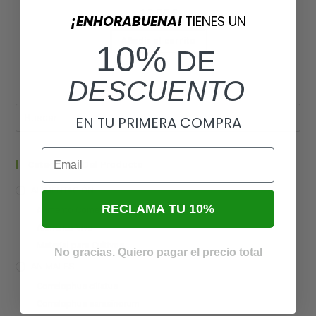
13,00
€
¡ENHORABUENA!
TIENES UN
Añadir al carrito
10%
DE
DESCUENTO
EN TU PRIMERA COMPRA
Email
Categorías Del Producto
ALIMENTACIÓN
RECLAMA TU 10%
Alimento Comercial
Alimento Vivo
Material para Cultivos
No gracias. Quiero pagar el precio total
ANIMALES
Correlophus ciliatus
Correlophus sarasinorum