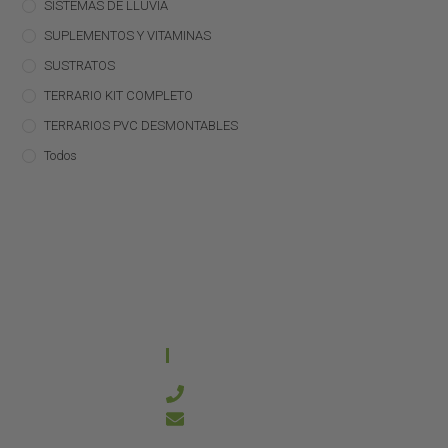
SISTEMAS DE LLUVIA
SUPLEMENTOS Y VITAMINAS
SUSTRATOS
TERRARIO KIT COMPLETO
TERRARIOS PVC DESMONTABLES
Todos
CONTACTO
644 21 59 90
info@kanakyterraria.com