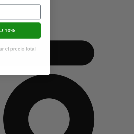
U 10%
r el precio total