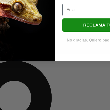
Email
RECLAMA T
No gracias. Quiero paga