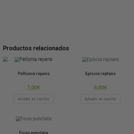
Productos relacionados
Plantas de Terrario
Plantas de Terrario
Pellionia repens
Episcia reptans
7,00
€
6,00
€
Añadir al carrito
Añadir al carrito
Plantas de Terrario
Ficus punctata