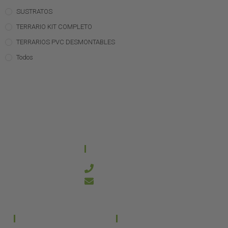
SUSTRATOS
TERRARIO KIT COMPLETO
TERRARIOS PVC DESMONTABLES
Todos
CONTACTO
644 21 59 90
info@kanakyterraria.com
PRODUCTOS
EMPRESA