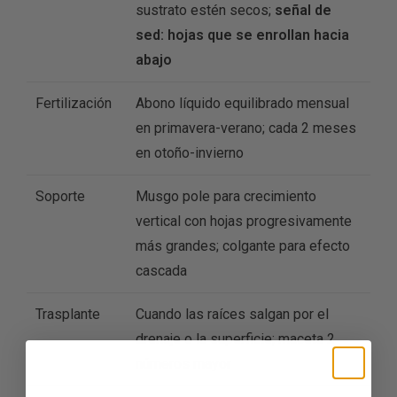
sustrato estén secos;
señal de
sed: hojas que se enrollan hacia
abajo
Fertilización
Abono líquido equilibrado mensual
en primavera-verano; cada 2 meses
en otoño-invierno
Soporte
Musgo pole para crecimiento
vertical con hojas progresivamente
más grandes; colgante para efecto
cascada
Trasplante
Cuando las raíces salgan por el
drenaje o la superficie; maceta 2
números mayor