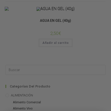
Material para Cultivos
AGUA EN GEL (40g)
2,50
€
Añadir al carrito
Categorías Del Producto
ALIMENTACIÓN
Alimento Comercial
Alimento Vivo