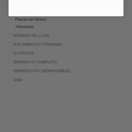
Bromelias
Orquídeas
Plantas de Terrario
Tillandsias
SISTEMAS DE LLUVIA
SUPLEMENTOS Y VITAMINAS
SUSTRATOS
TERRARIO KIT COMPLETO
TERRARIOS PVC DESMONTABLES
Todos