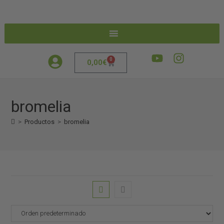
0
0,00
€
bromelia
>
Productos
>
bromelia