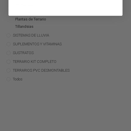
Bromelias
Orquídeas
Plantas de Terrario
Tillandsias
SISTEMAS DE LLUVIA
SUPLEMENTOS Y VITAMINAS
SUSTRATOS
TERRARIO KIT COMPLETO
TERRARIOS PVC DESMONTABLES
Todos