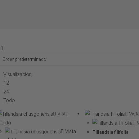
Visualización:
12
24
Todo
Vista
Vist
ápida
V
Tillandsias
Vista
Tillandsia filifolia