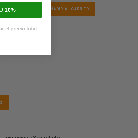
U 10%
AÑADIR AL CARRITO
Vista
r el precio total
Vista
ca
O
síguenos y Suscríbete