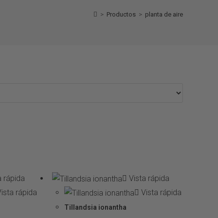
>
Productos
>
planta de aire
a rápida
Vista rápida
ista rápida
Vista rápida
Tillandsias
Tillandsia ionantha