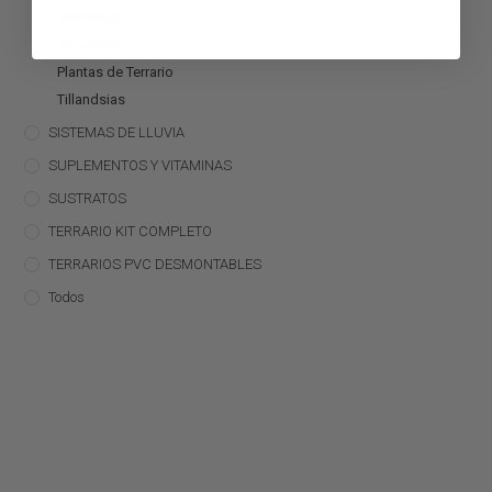
Bromelias
Orquídeas
Plantas de Terrario
Tillandsias
SISTEMAS DE LLUVIA
SUPLEMENTOS Y VITAMINAS
SUSTRATOS
TERRARIO KIT COMPLETO
TERRARIOS PVC DESMONTABLES
Todos