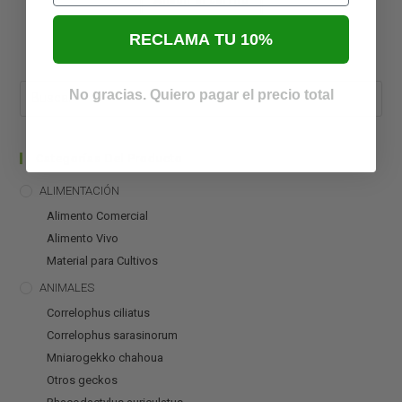
Añadir al carrito
RECLAMA TU 10%
No gracias. Quiero pagar el precio total
Categorías Del Producto
ALIMENTACIÓN
Alimento Comercial
Alimento Vivo
Material para Cultivos
ANIMALES
Correlophus ciliatus
Correlophus sarasinorum
Mniarogekko chahoua
Otros geckos