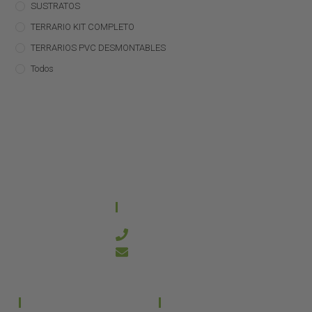
SUSTRATOS
TERRARIO KIT COMPLETO
TERRARIOS PVC DESMONTABLES
Todos
CONTACTO
644 21 59 90
info@kanakyterraria.com
PRODUCTOS
EMPRESA