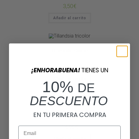
3,50
€
Añadir al carrito
Tillandsias
Tillandsia tricolor
7,50
€
¡ENHORABUENA!
TIENES UN
Añadir al carrito
10%
DE
DESCUENTO
Tillandsias
Tillandsia xerographica
EN TU PRIMERA COMPRA
14,90
€
Email