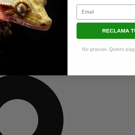
Email
RECLAMA T
No gracias. Quiero paga