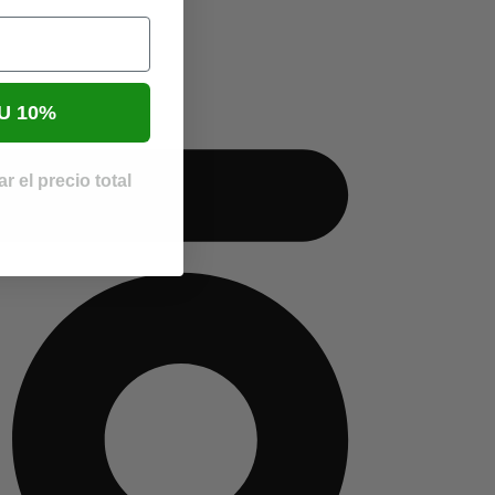
U 10%
r el precio total